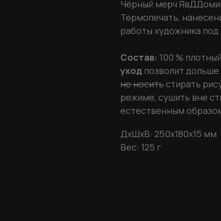
Чёрный мерч ЯвДДомик
Термопечать, нанесен
работы художника под 
Состав:
100 % плотный
уход
позволит дольше
не носить
стирать рис
режиме, сушить вне с
естественным образом
ДxШxВ: 250x180x15 мм
Вес: 125 г