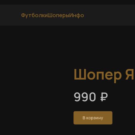
Футболки
Шоперы
Инфо
Шопер 
₽
990
В корзину