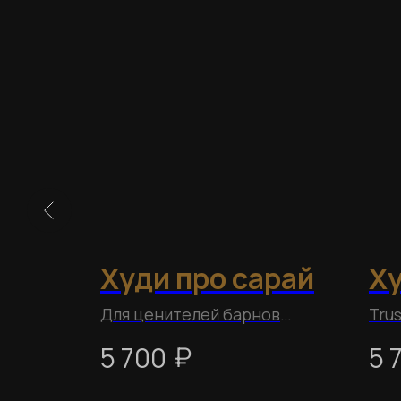
раст
Худи про сарай
Ху
Для ценителей барнов
Trus
и наоборот
₽
5 700
5 