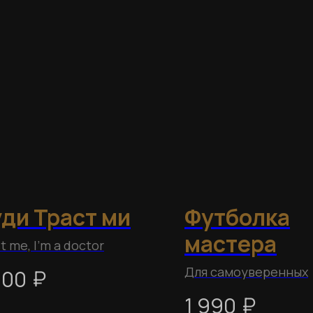
ди Траст ми
Футболка
мастера
t me, I'm a doctor
Для самоуверенных
₽
700
₽
1 990