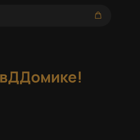
ЯвДДомике!