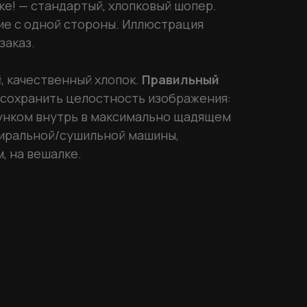
е! — стандартый, хлопковый шопер.
ие c одной стороны. Иллюстрация
заказ.
, качественный хлопок.
Правильный
 сохранить целостность изображения:
унком внутрь в максимально щадящем
тиральной/сушильной машины,
, на вешалке.