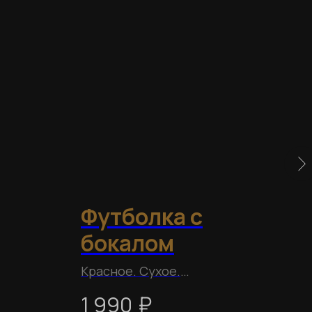
Футболка с
Ш
бокалом
б
Красное. Сухое.
Пок
Перорально.
про
₽
1 990
9