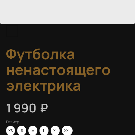
Футболка
ненастоящего
электрика
₽
1 990
Размер
XS
S
M
L
XL
XXL