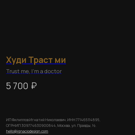
Худи Траст ми
Ф
Trust me, I'm a doctor
Ка
г
₽
5 700
1
ИП Филиппов Игнатий Николаевич. ИНН 771465114895,
ОГРНИП 309774630900844, Москва, ул. Правды, ½.
hello@ignaciodesign.com