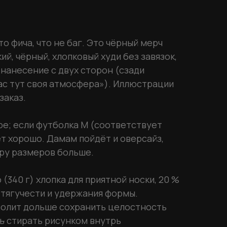
то фича, что не баг. Это чёрный мерч
й, чёрный, хлопковый худи без завязок,
 нанесение c двух сторон (сзади
ас тут своя атмосфера»). Иллюстрации
заказ.
ре; если футболка М (соответствует
ет хорошо. Дамам пойдёт и оверсайз,
ару размеров больше.
(340 г) хлопка для приятной носки, 20 %
 тягучести и удержания формы.
волит дольше сохранить целостность
ь
стирать рисунком внутрь