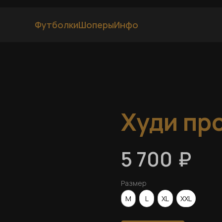
Футболки
Шоперы
Инфо
Худи пр
₽
5 700
Размер
M
L
XL
XXL