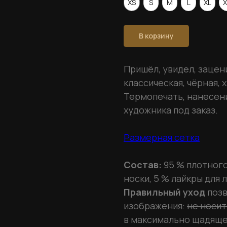
XS
S
M
L
XL
X
В корзину
Пришёл, увидел, зацен
классическая, чёрная, 
Термопечать, нанесен
художника под заказ.
Размерная сетка
Состав:
95 % плотного
носки, 5 % лайкры для
Правильный уход
поз
изображения:
не носит
в максимально щадяще