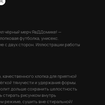
XL
ил чёрный мерч ЯвДДомике! —
хлопковая футболка, унисекс.
ие c двух сторон. Иллюстрации работы
, качественного хлопка для приятной
 лёгкой тянучести и удержания формы.
волит дольше сохранить целостность
ь
стирать рисунком внутрь
м режиме, сушить вне стиральной/