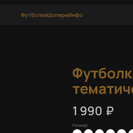
Футболки
Шоперы
Инфо
Футболк
тематич
₽
1 990
Размер