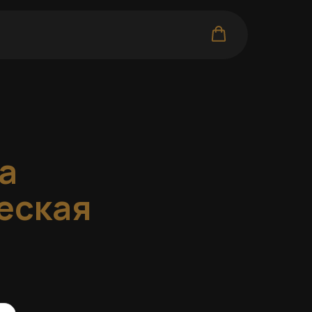
а
еская