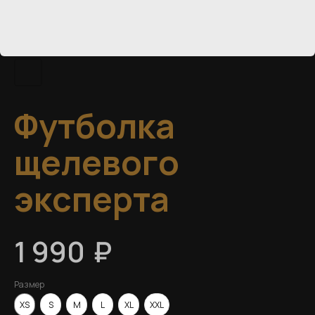
Футболка
щелевого
эксперта
₽
1 990
Размер
XS
S
M
L
XL
XXL