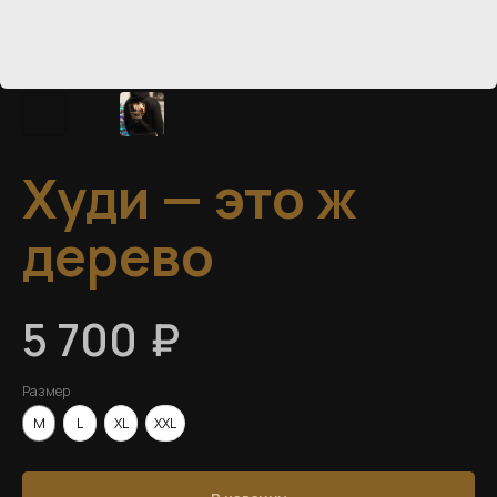
Худи — это ж
дерево
₽
5 700
Размер
M
L
XL
XXL