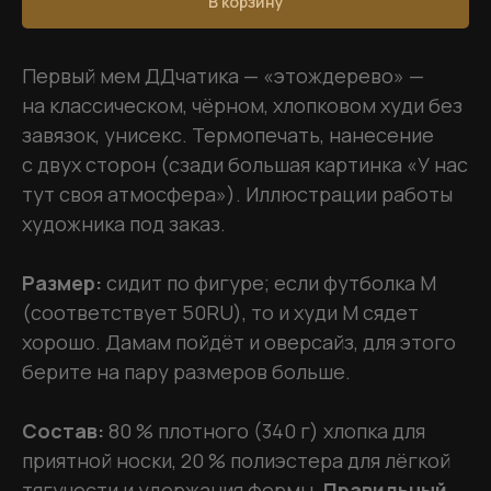
В корзину
Первый мем ДДчатика — «этождерево» —
на классическом, чёрном, хлопковом худи без
завязок, унисекс. Термопечать, нанесение
c двух сторон (сзади большая картинка «У нас
тут своя атмосфера»). Иллюстрации работы
художника под заказ.
Размер:
сидит по фигуре; если футболка М
(соответствует 50RU), то и худи М сядет
хорошо. Дамам пойдёт и оверсайз, для этого
берите на пару размеров больше.
Состав:
80 % плотного (340 г) хлопка для
приятной носки, 20 % полиэстера для лёгкой
тягучести и удержания формы.
Правильный