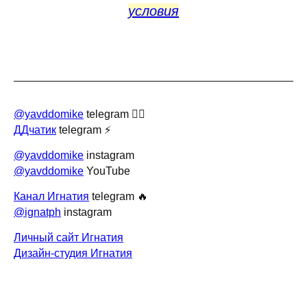
условия
@yavddomike
telegram 🙆‍♂️
ДДчатик
telegram ⚡️
@yavddomike
instagram
@yavddomike
YouTube
Канал Игнатия
telegram 🔥
@ignatph
instagram
Личный сайт Игнатия
Дизайн-студия Игнатия