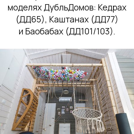
моделях ДубльДомов: Кедрах
(ДД65), Каштанах (ДД77)
и Баобабах (ДД101/103).