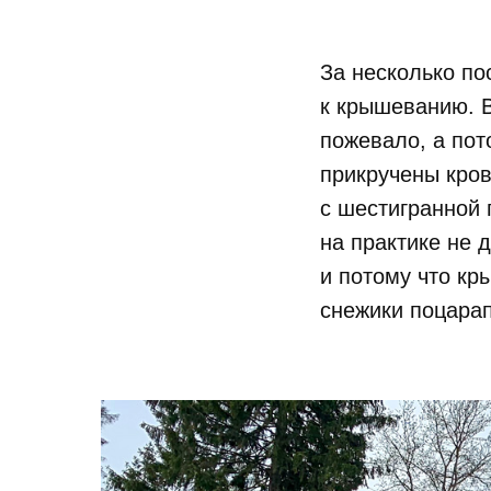
За несколько по
к крышеванию. В
пожевало, а пот
прикручены кро
с шестигранной 
на практике не 
и потому что кр
снежики поцарап