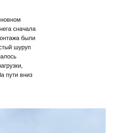
сновном
нега сначала
монтажа были
стый шуруп
залось
агрузки,
На пути вниз