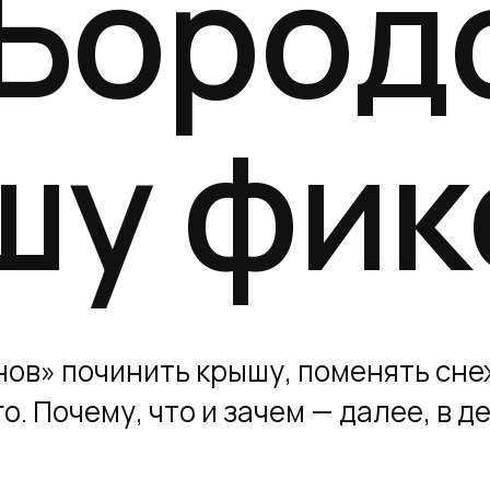
 Бород
шу фик
ов» починить крышу, поменять сне
о. Почему, что и зачем — далее, в д