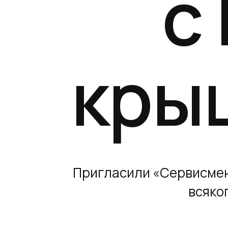
с
кры
Пригласили «Сервисмен
всяког