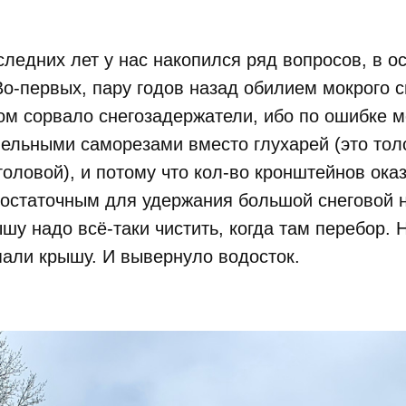
следних лет у нас накопился ряд вопросов, в о
о-первых, пару годов назад обилием мокрого с
ом сорвало снегозадержатели, ибо по ошибке 
вельными саморезами вместо глухарей (это тол
головой), и потому что кол-во кронштейнов ока
достаточным для удержания большой снеговой н
ышу надо всё-таки чистить, когда там перебор. 
али крышу. И вывернуло водосток.