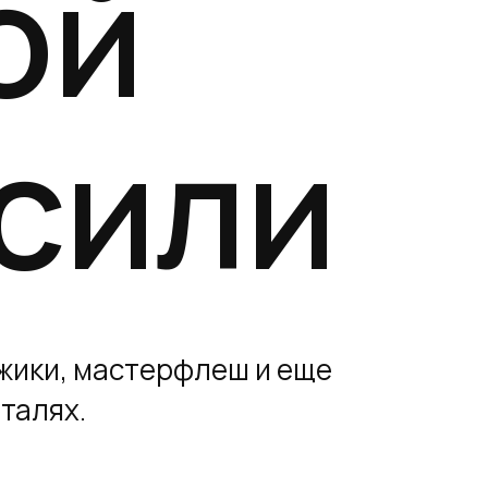
ой
сили
жики, мастерфлеш и еще
еталях.